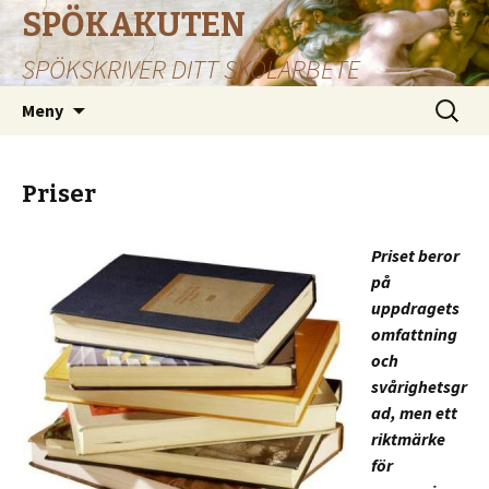
SPÖKAKUTEN
SPÖKSKRIVER DITT SKOLARBETE
Hoppa
Sök
Meny
till
efter:
innehåll
Priser
Priset beror
på
uppdragets
omfattning
och
svårighetsgr
ad, men ett
riktmärke
för